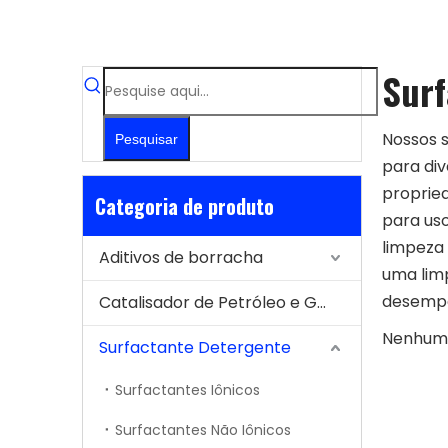
Surf
Nossos s
Pesquisar
para div
proprie
Categoria de produto
para us
limpeza 
Aditivos de borracha
uma limp
desempe
Catalisador de Petróleo e Gás
Nenhum 
Surfactante Detergente
Surfactantes Iônicos
Surfactantes Não Iônicos