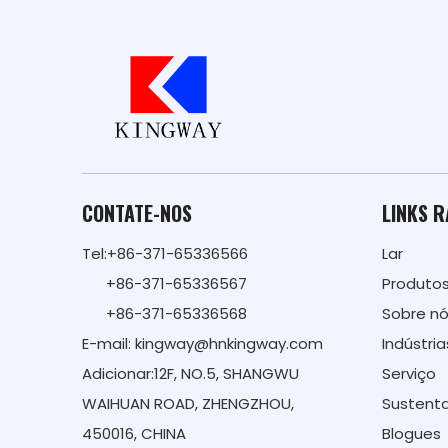
CONTATE-NOS
LINKS 
Tel:+86-371-65336566
Lar
+86-371-65336567
Produto
+86-371-65336568
Sobre n
E-mail:
kingway@hnkingway.com
Indústria
Adicionar:12F, NO.5, SHANGWU
Serviço
WAIHUAN ROAD, ZHENGZHOU,
Sustenta
450016, CHINA
Blogues