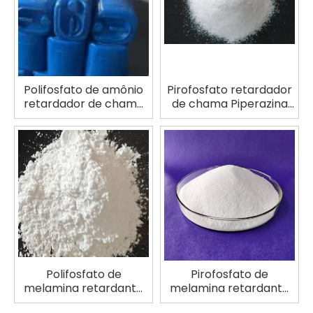
Polifosfato de amônio
Pirofosfato retardador
retardador de chama
de chama Piperazina
APP
TNLCA 100
Polifosfato de
Pirofosfato de
melamina retardante
melamina retardante
de chama MPP
de chama DMPY