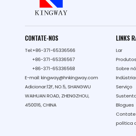
CONTATE-NOS
LINKS 
Tel:+86-371-65336566
Lar
+86-371-65336567
Produto
+86-371-65336568
Sobre n
E-mail:
kingway@hnkingway.com
Indústria
Adicionar:12F, NO.5, SHANGWU
Serviço
WAIHUAN ROAD, ZHENGZHOU,
Sustenta
450016, CHINA
Blogues
Contate
política