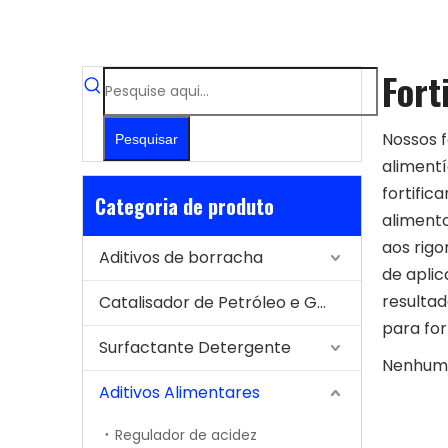
Fort
Nossos f
Pesquisar
alimentí
fortific
Categoria de produto
alimento
aos rig
Aditivos de borracha
de aplic
resultad
Catalisador de Petróleo e Gás
para for
Surfactante Detergente
Nenhum 
Aditivos Alimentares
Regulador de acidez