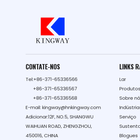
CONTATE-NOS
LINKS 
Tel:+86-371-65336566
Lar
+86-371-65336567
Produto
+86-371-65336568
Sobre n
E-mail:
kingway@hnkingway.com
Indústria
Adicionar:12F, NO.5, SHANGWU
Serviço
WAIHUAN ROAD, ZHENGZHOU,
Sustenta
450016, CHINA
Blogues