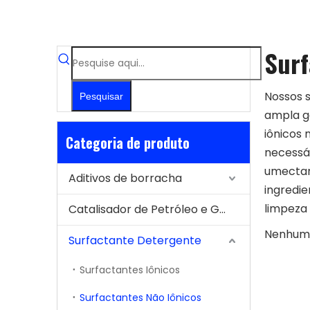
Surf
Nossos s
Pesquisar
ampla ga
iônicos
Categoria de produto
necessár
umectant
Aditivos de borracha
ingredie
limpeza 
Catalisador de Petróleo e Gás
Nenhum 
Surfactante Detergente
Surfactantes Iônicos
Surfactantes Não Iônicos