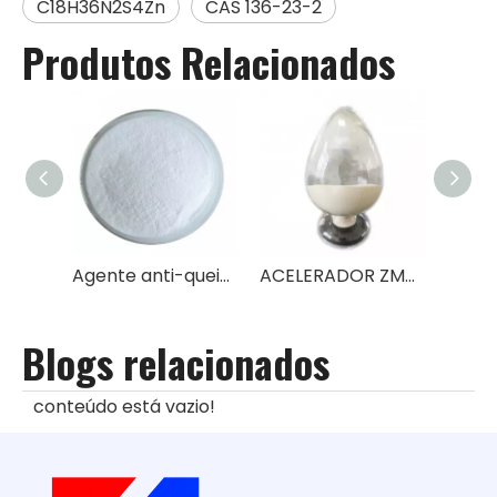
C18H36N2S4Zn
CAS 136-23-2
Produtos Relacionados
Agente anti-queimadura de borracha CTP (PVI)
ACELERADOR ZMBT
Blogs relacionados
conteúdo está vazio!