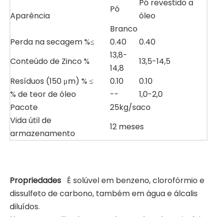
Pó revestido a
Pó
Aparência
óleo
Branco
Perda na secagem %≤
0.40
0.40
13,8-
Conteúdo de Zinco %
13,5-14,5
14,8
Resíduos (150 μm) % ≤
0.10
0.10
% de teor de óleo
--
1,0-2,0
Pacote
25kg/saco
Vida útil de
12 meses
armazenamento
Propriedades
É solúvel em benzeno, clorofórmio e
dissulfeto de carbono, também em água e álcalis
diluídos.