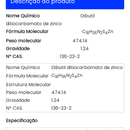
Descrição do produto
Nome Químico
Dibutil
ditiocarbamato de zinco
Fórmula Molecular
C
H
N
S
Zn
18
36
2
4
Peso molecular
474.14
Gravidade
1.24
Nº CAS.
136-23-2
Nome Químico
Dibutil ditiocarbamato de zinco
C
H
N
S
Zn
Fórmula Molecular
18
36
2
4
Estrutura Molecular
Peso molecular
474.14
Gravidade
1.24
Nº CAS.
136-23-2
Especificação