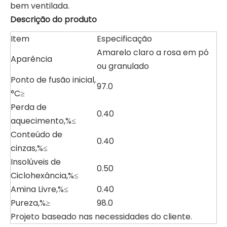
bem ventilada.
Descrição do produto
Item
Especificação
Amarelo claro a rosa em pó
Aparência
ou granulado
Ponto de fusão inicial,
97.0
°C≥
Perda de
0.40
aquecimento,%≤
Conteúdo de
0.40
cinzas,%≤
Insolúveis de
0.50
Ciclohexância,%≤
Amina Livre,%≤
0.40
Pureza,%≥
98.0
Projeto baseado nas necessidades do cliente.