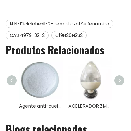
N N-Diciclohexil-2-benzotiazol Sulfenamida
CAS 4979-32-2
C19H26N2S2
Produtos Relacionados
Agente anti-queimadura de borracha CTP (PVI)
ACELERADOR ZMBT
Blogs relacionados