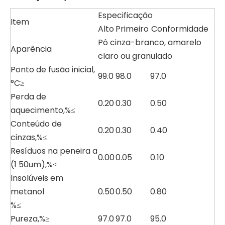
Especificação
Item
Alto
Primeiro
Conformidade
Pó cinza-branco, amarelo
Aparência
claro ou granulado
Ponto de fusão inicial,
99.0
98.0
97.0
°C≥
Perda de
0.20
0.30
0.50
aquecimento,%≤
Conteúdo de
0.20
0.30
0.40
cinzas,%≤
Resíduos na peneira a
0.00
0.05
0.10
(1 50um),%≤
Insolúveis em
metanol
0.50
0.50
0.80
%≤
Pureza,%≥
97.0
97.0
95.0