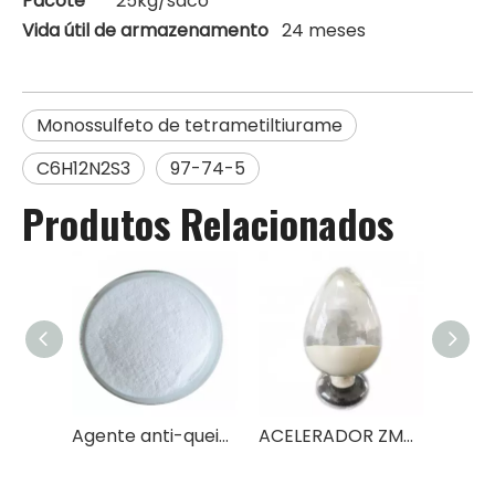
Pacote
25kg/saco
Vida útil de armazenamento
24 meses
Monossulfeto de tetrametiltiurame
C6H12N2S3
97-74-5
Produtos Relacionados
Agente anti-queimadura de borracha CTP (PVI)
ACELERADOR ZMBT