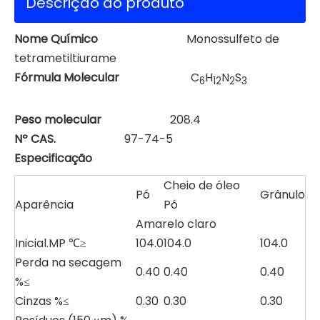
Descrição do produto
Nome Químico
Monossulfeto de
tetrametiltiurame
Fórmula Molecular
C
H
N
S
6
12
2
3
Peso molecular
208.4
Nº CAS.
97-74-5
Especificação
Cheio de óleo
Pó
Grânulo
Aparência
Pó
Amarelo claro
Inicial.MP ℃≥
104.0
104.0
104.0
Perda na secagem
0.40
0.40
0.40
%≤
Cinzas %≤
0.30
0.30
0.30