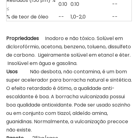
Resíduos (150 μm) %
0.10
0.10
--
≤
% de teor de óleo
--
1,0-2,0
--
Propriedades
Inodoro e não tóxico. Solúvel em
diclorofórmio, acetona, benzeno, tolueno, dissulfeto
de carbono. Ligeiramente solúvel em etanol e éter.
Insolúvel em água e gasolina.
Usos
Não desbota, não contamina, é um bom
super acelerador para borracha natural e sintética.
O efeito retardado é ótimo, a qualidade anti-
escaldante é boa. A borracha vulcanizada possui
boa qualidade antioxidante. Pode ser usado sozinho
ou em conjunto com tiazol, aldeído amina,
guanidinas. Normalmente, a vulcanização precoce
não existe.