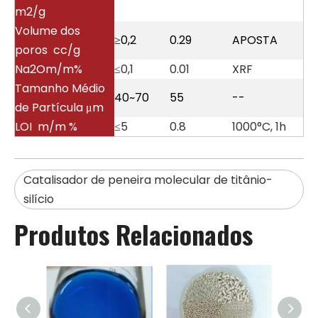
m2/g
Volume dos
≥0,2
0.29
APOSTA
poros cc/g
Na2Om/m%
≤0,1
0.01
XRF
Tamanho Médio
40~70
55
--
de Partícula μm
LOI m/m %
≤5
0.8
1000°C, 1h
Catalisador de peneira molecular de titânio-
silício
Produtos Relacionados