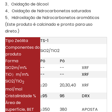
3、Oxidação de álcool
4、Oxidação de hidrocarbonetos saturados
5、Hidroxilação de hidrocarbonetos aromáticos
(Este produto é calcinado e pronto para uso
direto.)
Tipo Zeólita
TS-1
Componentes do
SiO2/TiO2
produto
Forma
Pó
Pó
SiO2m/m%
--
--
XRF
TiO）m/m%
--
--
XRF
SiO2/TiO
2
≥20
20,30,40
XRF
mol/mol
Cristalinidade %
≥95
96
DRX
Área de
superfície, BET
≥350
380
APOSTA