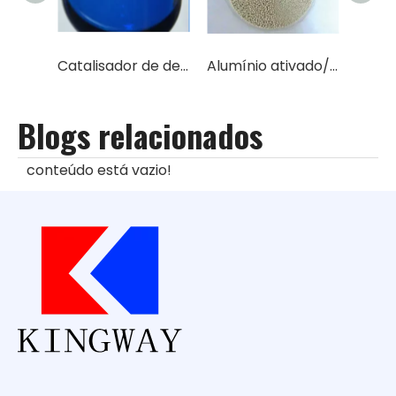
Catalisador de dessulfurização líquido/sólido de alta eficiência (cobalto ftalocianina sulfonado)
Alumínio ativado/óxido de alumínio/transportador de catalisador (teor de Al2O3 96%-98%)
Blogs relacionados
conteúdo está vazio!