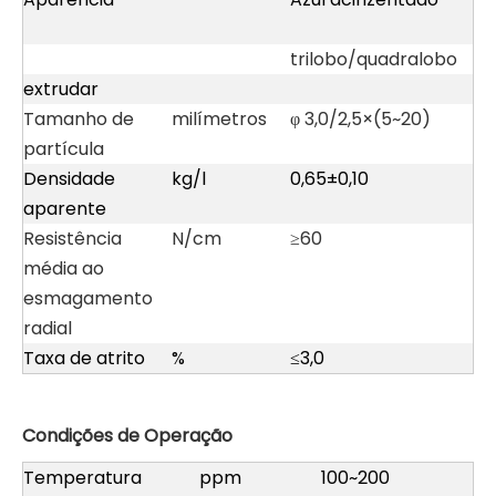
trilobo/quadralobo
extrudar
Tamanho de
milímetros
φ 3,0/2,5×(5~20)
partícula
Densidade
kg/l
0,65±0,10
aparente
Resistência
N/cm
≥60
média ao
esmagamento
radial
Taxa de atrito
%
≤3,0
Condições de Operação
Temperatura
ppm
100~200