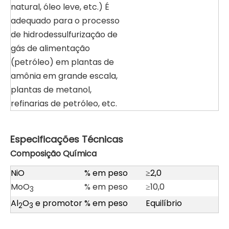
natural, óleo leve, etc.) É
adequado para o processo
de hidrodessulfurização de
gás de alimentação
(petróleo) em plantas de
amônia em grande escala,
plantas de metanol,
refinarias de petróleo, etc.
Especificações Técnicas
Composição Química
NiO
% em peso
≥2,0
MoO
% em peso
≥10,0
3
Al
O
e promotor
% em peso
Equilíbrio
2
3