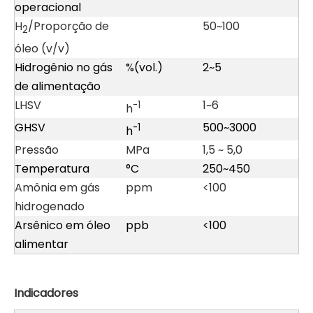
operacional
H
/Proporção de
50~100
2
óleo (v/v)
Hidrogênio no gás
%(vol.)
2~5
de alimentação
LHSV
1~6
-1
h
GHSV
500~3000
-1
h
Pressão
MPa
1,5 ~ 5,0
Temperatura
°C
250~450
Amônia em gás
ppm
<100
hidrogenado
Arsênico em óleo
ppb
<100
alimentar
Indicadores