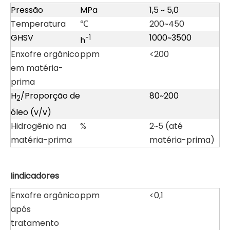
Pressão
MPa
1,5 ~ 5,0
Temperatura
℃
200~450
GHSV
1000~3500
-1
h
Enxofre orgânico
ppm
<200
em matéria-
prima
H
/Proporção de
80~200
2
óleo (v/v)
Hidrogênio na
%
2~5 (até
matéria-prima
matéria-prima)
I
indicadores
Enxofre orgânico
ppm
<0,1
após
tratamento