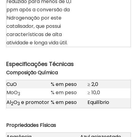
reduzido para menos de 0,1
ppm após a conversão da
hidrogenação por este
catalisador, que possui
características de alta
atividade e longa vida útil.
Especificações Técnicas
Composição Química
CuO
% em peso
≥ 2,0
MoO
% em peso
≥ 10,0
3
Al
O
e promotor
% em peso
Equilíbrio
2
3
Propriedades Físicas
Aparência
Azul acinzentado