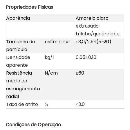
Propriedades Físicas
Aparência
Amarelo claro
extrusado
trilobo/quadralobe
Tamanho de
milímetros
φ3,0/2,5×(5~20)
partícula
Densidade
kg/l
0,65±0,10
aparente
Resistência
N/cm
≥60
média ao
esmagamento
radial
Taxa de atrito
%
≤3,0
Condições de Operação