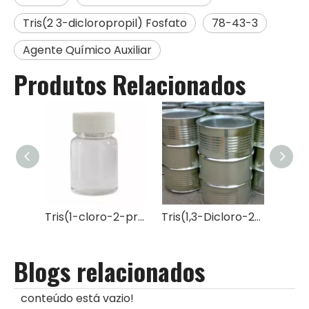
Tris(2 3-dicloropropil) Fosfato
78-43-3
Agente Químico Auxiliar
Produtos Relacionados
Tris(1-cloro-2-propil) Fosfato TCPP Retardador de Chama
Tris(1,3-Dicloro-2-Propil) Fosfato Retardador de Chama TDCP
Blogs relacionados
conteúdo está vazio!