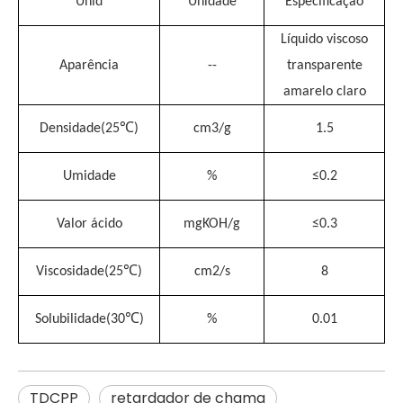
Unid
Unidade
Especificação
Líquido viscoso
Aparência
--
transparente
amarelo claro
℃
Densidade(25
)
cm3/g
1.5
Umidade
%
≤
0.2
Valor ácido
mgKOH/g
≤
0.3
℃
Viscosidade(25
)
cm2/s
8
℃
Solubilidade(30
)
%
0.01
TDCPP
retardador de chama