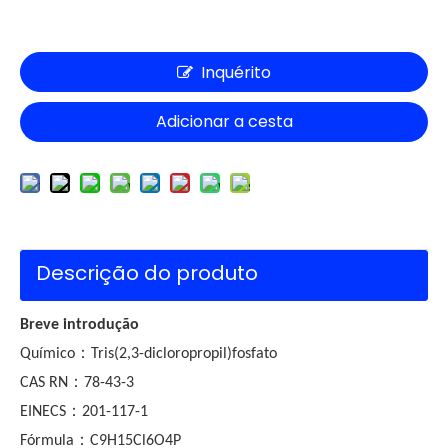
Inquérito
Adicionar a cesta
Descrição do produto
Breve introdução
：
Químico
T
ris(2,3-dicloropropil)fosfato
：
CAS RN
78-43-3
：
EINECS
201-117-1
：
Fórmula
C9H15Cl6O4P