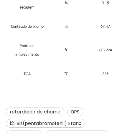
%
0.15
secagem
Conteúdo de bromo
%
67.47
Ponto de
°C
213-224
amolecimento
℃
TGA
328
retardador de chama
BPS
12-Bis(pentabromofenil) Etano