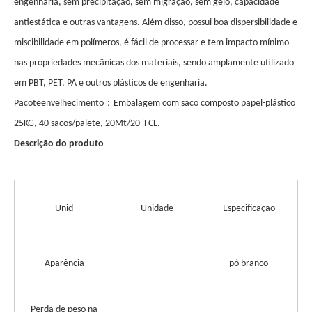
engenharia, sem precipitação, sem migração, sem gelo, capacidade
antiestática e outras vantagens. Além disso, possui boa dispersibilidade e
miscibilidade em polímeros, é fácil de processar e tem impacto mínimo
nas propriedades mecânicas dos materiais, sendo amplamente utilizado
em PBT, PET, PA e outros plásticos de engenharia.
：
Pacote
envelhecimento
Embalagem com saco composto papel-plástico
25KG, 40 sacos/palete, 20Mt/20 'FCL.
Descrição do produto
Unid
Unidade
Especificação
Aparência
--
pó branco
Perda de peso na