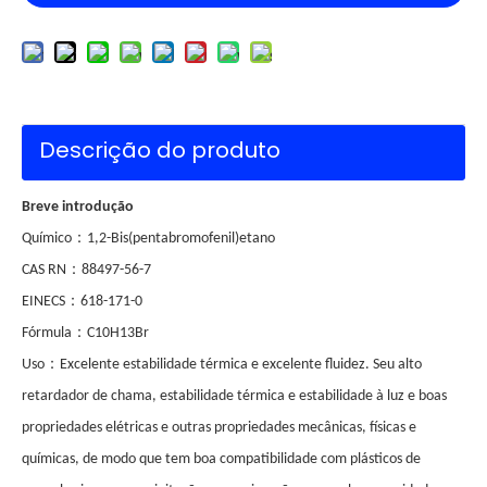
Descrição do produto
Breve introdução
：
Químico
1,2-Bis(pentabromofenil)etano
：
CAS RN
88497-56-7
：
EINECS
618-171-0
：
Fórmula
C10H13Br
：
Uso
Excelente estabilidade térmica e excelente fluidez. Seu alto
retardador de chama, estabilidade térmica e estabilidade à luz e boas
propriedades elétricas e outras propriedades mecânicas, físicas e
químicas, de modo que tem boa compatibilidade com plásticos de