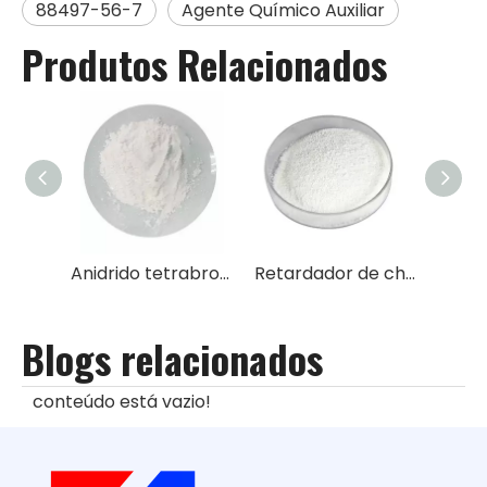
88497-56-7
Agente Químico Auxiliar
Produtos Relacionados
Anidrido tetrabromoftálico retardador de chama TBPA
Retardador de chama 2,2-Bis-(bromometil)-3-bromo-1-propanol TBNPA
Blogs relacionados
conteúdo está vazio!