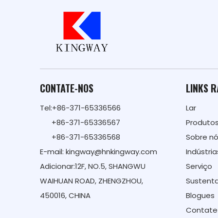
CONTATE-NOS
LINKS 
Tel:+86-371-65336566
Lar
+86-371-65336567
Produto
+86-371-65336568
Sobre n
E-mail:
kingway@hnkingway.com
Indústria
Adicionar:12F, NO.5, SHANGWU
Serviço
WAIHUAN ROAD, ZHENGZHOU,
Sustenta
450016, CHINA
Blogues
Contate